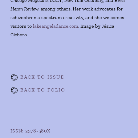
Chicago Magazine
,
BODY
,
New York Quarterly
, and
River
Heron Review
, among others. Her work advocates for
schizophrenia spectrum creativity, and she welcomes
visitors to
lakeangeladance.com
. Image by Jésica
Cichero.
BACK TO ISSUE
BACK TO FOLIO
ISSN: 2578-580X