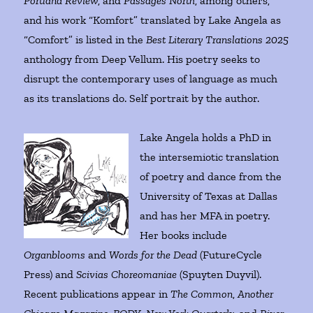
Portland Review
, and
Passages North
, among others,
and his work “Komfort” translated by Lake Angela as
“Comfort” is listed in the
Best Literary Translations 2025
anthology from Deep Vellum. His poetry seeks to
disrupt the contemporary uses of language as much
as its translations do. Self portrait by the author.
Lake Angela holds a PhD in
the intersemiotic translation
of poetry and dance from the
University of Texas at Dallas
and has her MFA in poetry.
Her books include
Organblooms
and
Words for the Dead
(FutureCycle
Press) and
Scivias Choreomaniae
(Spuyten Duyvil).
Recent publications appear in
The Common
,
Another