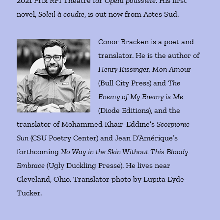
2021 Prix RFI Théâtre for
Opéra poussière
. His first
novel,
Soleil à coudre
, is out now from Actes Sud.
Conor Bracken is a poet and
translator. He is the author of
Henry Kissinger, Mon Amour
(Bull City Press) and
The
Enemy of My Enemy is Me
(Diode Editions), and the
translator of Mohammed Khaïr-Eddine’s
Scorpionic
Sun
(CSU Poetry Center) and Jean D’Amérique’s
forthcoming
No Way in the Skin Without This Bloody
Embrace
(Ugly Duckling Presse). He lives near
Cleveland, Ohio. Translator photo by Lupita Eyde-
Tucker.