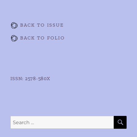
BACK TO ISSUE
BACK TO FOLIO
ISSN: 2578-580X
SE
Search
for: